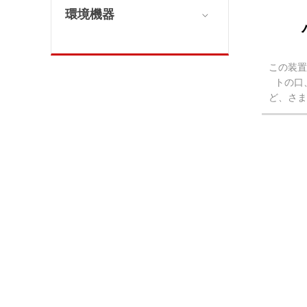
環境機器

この装
トの口
ど、さ
ます。
自動車
す。こ