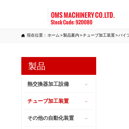
OMS MACHINERY CO.LTD.
Stock Code: 920080
現在位置：
ホーム
>
製品案内
>
チューブ加工装置
>
パイ

製品
熱交換器加工設備

チューブ加工装置

その他の自動化装置
