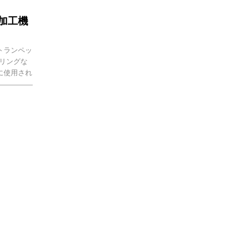
加工機
トランペッ
リングな
に使用され
、飛行機、
使用されま
は、銅（ア