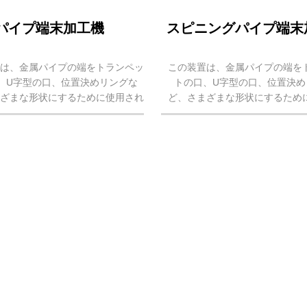
パイプ端末加工機
スピニングパイプ端末
置は、金属パイプの端をトランペッ
この装置は、金属パイプの端を
、U字型の口、位置決めリングな
トの口、U字型の口、位置決め
まざまな形状にするために使用され
ど、さまざまな形状にするため
主に、エアコン、給水器、飛行機、
ます。主に、エアコン、給水器
のパイプ端の機械加工に使用されま
自動車のパイプ端の機械加工に
のカタログのパラメータは、銅（ア
す。このカタログのパラメータ
ル...
ル...