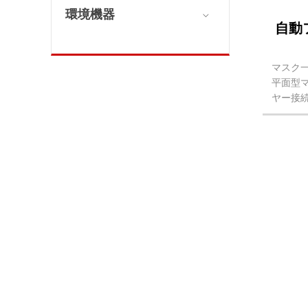
環境機器

自動
マスク
平面型
ヤー接
置2台
マスク
プの自