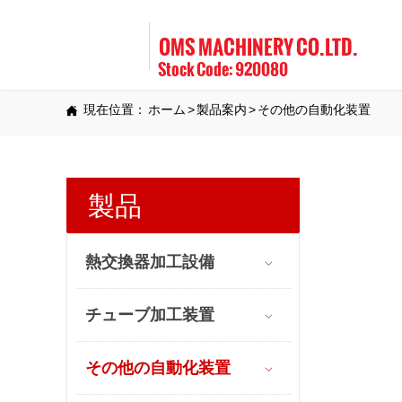
OMS MACHINERY CO.LTD.
Stock Code: 920080
現在位置：
ホーム
>
製品案内
>
その他の自動化装置

製品
熱交換器加工設備

チューブ加工装置

その他の自動化装置
