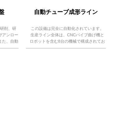
盤
自動チューブ成形ライン
動研削、研
この設備は完全に自動化されています。
びアンロー
生産ライン全体は、CNCパイプ曲げ機と
また、自動
ロボットを含む8台の機械で構成されてお
ッター水研
り、円形、正方形、特殊形状のアルミニウ
。
ムパイプを曲げ、アルミニウムパイプのさ
まざまな位置にさまざまなサイズの穴を
加...