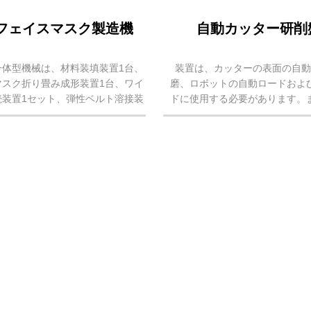
フェイスマスク製造機
自動カッター研削
一体型機械は、材料装填装置1台、
装置は、カッターの表面の自
マスク折り畳み成形装置1台、ワイ
磨、ロボットの自動ロードおよ
続装置1セット、弾性ベルト溶接装
ドに使用する必要があります。
で構成されています。これにより、
統合研削処理用の多機能自動カ
オントロジーの自動形成、ストリッ
削盤を備えています
動追加、弾性ベルト溶接、自動カ
ウ...